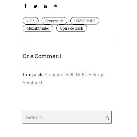
2015
Compositie
HRZSCHMRZ
Muziektheater
Opera de trash
One Comment
Pingback:
Fragment with MIKU – Serge
Verstockt