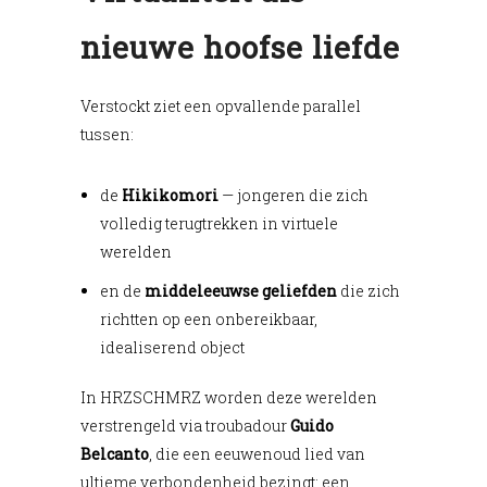
nieuwe hoofse liefde
Verstockt ziet een opvallende parallel
tussen:
de
Hikikomori
— jongeren die zich
volledig terugtrekken in virtuele
werelden
en de
middeleeuwse geliefden
die zich
richtten op een onbereikbaar,
idealiserend object
In HRZSCHMRZ worden deze werelden
verstrengeld via troubadour
Guido
Belcanto
, die een eeuwenoud lied van
ultieme verbondenheid bezingt: een