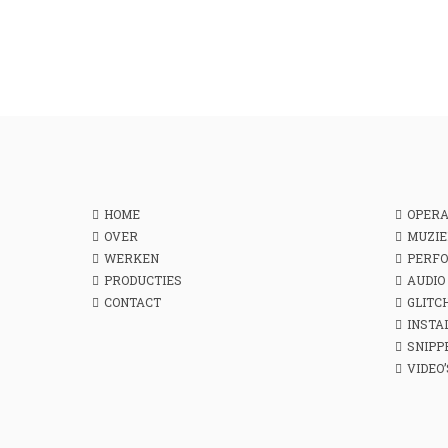
HOME
OPER
OVER
MUZIE
WERKEN
PERF
PRODUCTIES
AUDIO
CONTACT
GLITC
INSTA
SNIPP
VIDEO’