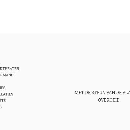
A
KTHEATER
ORMANCE
HES
MET DE STEUN VAN DE V
LLATIES
OVERHEID
ETS
S