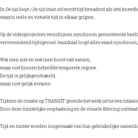
In
De tijd loopt / De tijd staat stil
wordt tijd benaderd als iets kneedb
waarin reële en virtuele tijd in elkaar grijpen.
Op de videoprojecties verschijnen synchroon gemonteerde beelde
vervreemdend tijdsgevoel: muzikaal loopt alles exact synchroon
Wat men ziet en wat men hoort valt samen,
maar niet binnen hetzelfde temporele regime.
De tijd is gelijkgeschakeld,
maar niet gelijk ervaren.
Tijdens de creatie op TRANSIT groeide het werk uit tot een totaa
Door deze ruimtelijke verplaatsing en de visuele filtering ontsta
Tijd en ruimte worden losgemaakt van hun gebruikelijke samen