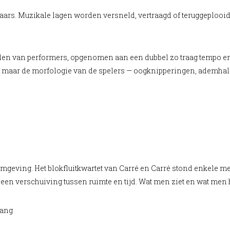
aars. Muzikale lagen worden versneld, vertraagd of teruggeplooid i
n van performers, opgenomen aan een dubbel zo traag tempo en ve
, maar de morfologie van de spelers — oogknipperingen, ademhali
lomgeving. Het blokfluitkwartet van Carré en Carré stond enkele 
at een verschuiving tussen ruimte en tijd. Wat men ziet en wat men
hang