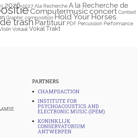
2026
A la Recherche de
sitie
25
2027
Ala Recherche
Computermusic
concert
Context
Hold Your Horses
nn
Graphic composition
de trash
Partituur
PDF
Percussion
Performance
Vokal Trakt
Violin
Vokaal
PARTNERS
CHAMPDACTION
INSTITUTE FOR
PSYCHOACOUSTICS AND
LAAMSE
ELECTRONIC MUSIC (IPEM)
KONINKLIJK
CONSERVATORIUM
ANTWERPEN