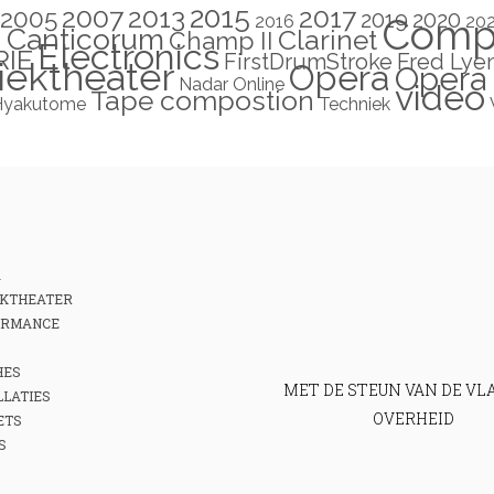
2015
2007
2013
2017
2005
2019
2020
2016
Compo
20
 Canticorum
Clarinet
Champ II
Electronics
RIE
FirstDrumStroke
Fred Lye
iektheater
Opera
Opera 
Nadar
Online
video
Tape compostion
Hyakutome
Techniek
A
KTHEATER
ORMANCE
HES
MET DE STEUN VAN DE V
LLATIES
OVERHEID
ETS
S