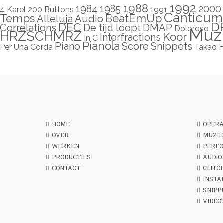
1992
1988
1984
1985
2000
4 Karel
200 Buttons
1991
Canticum
Temps
BeatEmUp
Alleluja
Audio
D
DEC
Correlations
De tijd loopt
DMAP
Doloroso
Muz
HRZSCHMRZ
Koor
Interfractions
In C
Pianola
Piano
Score
Snippets
Per Una Corda
Takao 
HOME
OPER
OVER
MUZIE
WERKEN
PERF
PRODUCTIES
AUDIO
CONTACT
GLITC
INSTA
SNIPP
VIDEO’